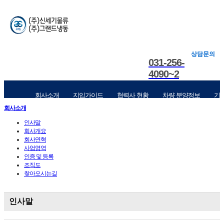
상담문의
031-256-
4090~2
회사소개
지입가이드
협력사 현황
차량 분양정보
기
회사소개
인사말
회사개요
회사연혁
사업영역
인증 및 등록
조직도
찾아오시는길
인사말